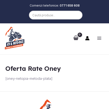
Comenzi telefonice:
0771 658 608
Products
search
Skip
Main
to
e
Men
content
Oferta Rate Oney
[oney-netopia-metoda-plata]
e