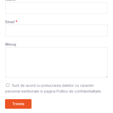
Email
*
Mesaj
G
Sunt de acord cu prelucrarea datelor cu caracter
D
personal mentionate in pagina
Politicii de confidentialitate
.
P
R
Trimite
*