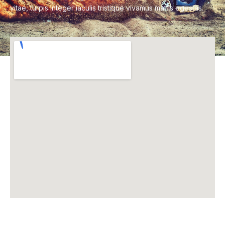
vitae, turpis integer iaculis tristique vivamus mattis egestas.