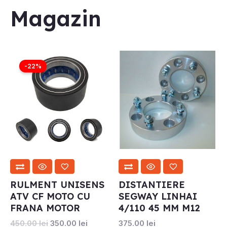
Magazin
Prețul
Prețul
inițial
curent
-22%
a
este:
fost:
350.00 lei.
450.00 lei.
RULMENT UNISENS
DISTANTIERE
ATV CF MOTO CU
SEGWAY LINHAI
FRANA MOTOR
4/110 45 MM M12
450.00
lei
350.00
lei
375.00
lei