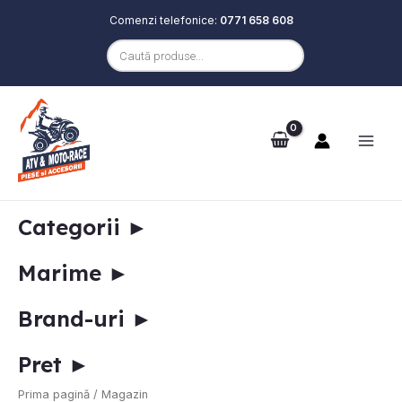
Comenzi telefonice:
0771 658 608
Products
search
Skip
Main
to
e
Men
content
Categorii
►
Marime
►
Brand-uri
►
e
Pret
►
Prima pagină
/ Magazin