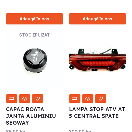
Adaugă în coș
Adaugă în coș
STOC EPUIZAT
CAPAC ROATA
LAMPA STOP ATV AT
JANTA ALUMINIU
5 CENTRAL SPATE
SEGWAY
85.00
lei
300.00
lei