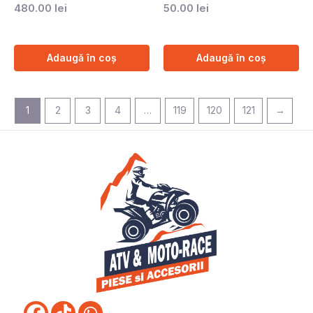
480.00
lei
50.00
lei
Adaugă în coș
Adaugă în coș
1
2
3
4
…
119
120
121
→