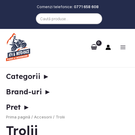
Comenzi telefonice:
0771 658 608
Products
search
Skip
Main
to
e
Men
content
Categorii
►
Brand-uri
►
Pret
►
e
Prima pagină
/
Accesorii
/ Trolii
Trolii