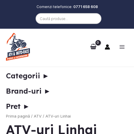
Comenzi telefonice:
0771 658 608
Products
search
Skip
Main
to
e
Men
content
Categorii
►
Brand-uri
►
Pret
►
STOC EPUIZAT
e
Prima pagină
/
ATV
/ ATV-uri Linhai
ATV-uri Linhai