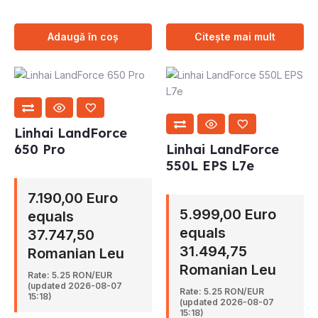
Adaugă în coș
Citește mai mult
Linhai LandForce
650 Pro
Linhai LandForce
550L EPS L7e
7.190,00 Euro
5.999,00 Euro
equals
equals
37.747,50
31.494,75
Romanian Leu
Romanian Leu
Rate: 5.25 RON/EUR
(updated 2026-08-07
Rate: 5.25 RON/EUR
15:18)
(updated 2026-08-07
15:18)