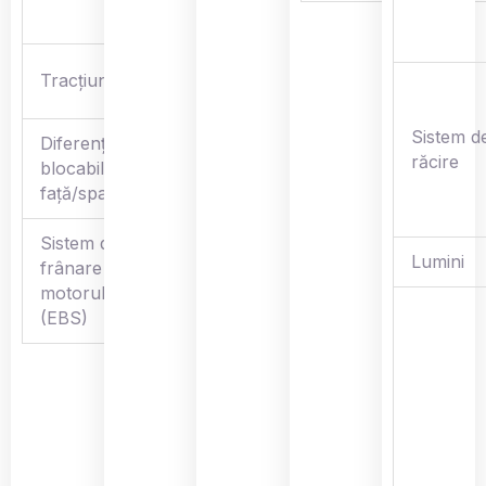
P/R/N/L/H
Selectabilă
Tracțiune
2WD/4WD
Sistem d
Diferențial
răcire
blocabil
√
față/spate
Sistem de
Lumini
frânare a
√
motorului
(EBS)