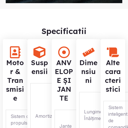
Specificatii
Moto
Susp
ANV
Dime
Alte
r &
ensii
ELOP
nsiu
cara
Tran
E ȘI
ni
cteri
smisi
JAN
stici
Amortizoare
pe gaz-lichid
e
TE
complet
Sistem
reglabile, cu
Lungime/Lățime/
inteligent
Amortizoare
arcuri
Sistem de
14″,
Înălțime vehicul
Benzină
de
progresive
propulsie
aluminiu
Jante
comand