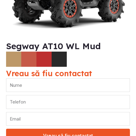
Segway AT10 WL Mud
Vreau să fiu contactat
N
u
m
T
e
e
l
E
e
m
f
a
o
Vreau să fiu contactat