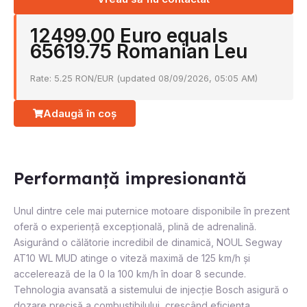
i
n
l
12499.00 Euro equals
65619.75 Romanian Leu
Rate: 5.25 RON/EUR (updated 08/09/2026, 05:05 AM)
Adaugă în coș
Performanță impresionantă
Unul dintre cele mai puternice motoare disponibile în prezent
oferă o experiență excepțională, plină de adrenalină.
Asigurând o călătorie incredibil de dinamică, NOUL Segway
AT10 WL MUD atinge o viteză maximă de 125 km/h și
accelerează de la 0 la 100 km/h în doar 8 secunde.
Tehnologia avansată a sistemului de injecție Bosch asigură o
dozare precisă a combustibilului, crescând eficiența