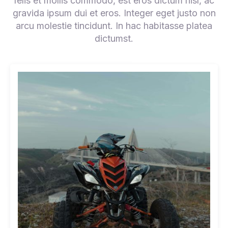
felis et mollis commodo, est eros dictum nisl, ac
gravida ipsum dui et eros. Integer eget justo non
arcu molestie tincidunt. In hac habitasse platea
dictumst.