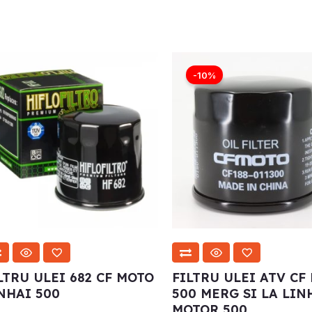
Prețul
Prețul
inițial
curent
-10%
a
este:
fost:
45.00 lei
50.00 lei.
LTRU ULEI 682 CF MOTO
FILTRU ULEI ATV CF
NHAI 500
500 MERG SI LA LIN
MOTOR 500