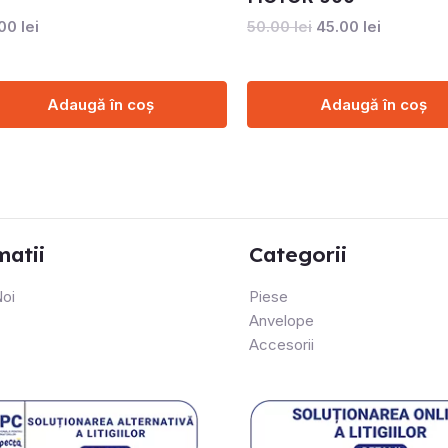
.00
lei
50.00
lei
45.00
lei
Adaugă în coș
Adaugă în coș
matii
Categorii
oi
Piese
Anvelope
Accesorii