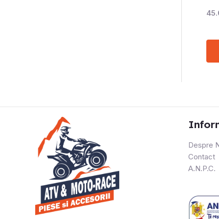
45
Infor
Despre N
Contact
A.N.P.C.