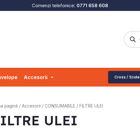
Comenzi telefonice:
0771 658 608
Produc
search
velope
Accesorii
Cross / Scute
ma pagină
/
Accesorii
/
CONSUMABILE
/ FILTRE ULEI
ILTRE ULEI