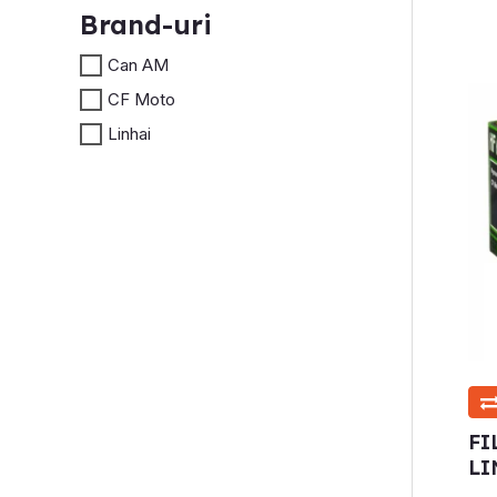
Brand-uri
Can AM
CF Moto
Linhai
FI
LI