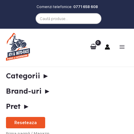
Comenzi telefonice:
0771 658 608
Products
search
Skip
Main
to
e
Men
content
Categorii
►
Brand-uri
►
Pret
►
e
Reseteaza
STOC EPUIZAT
Prima pagină
/ Magazin