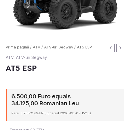
Cantitate
Prima pagină
/
ATV
/
ATV-uri Segway
/ AT5 ESP
AT5
ATV
,
ATV-uri Segway
ESP
AT5 ESP
6.500,00 Euro equals
34.125,00 Romanian Leu
Rate: 5.25 RON/EUR (updated 2026-08-09 15:18)