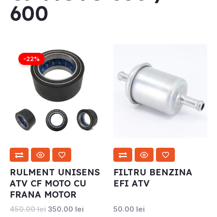
600
Prețul
Prețul
inițial
curent
-22%
a
este:
fost:
350.00 lei.
450.00 lei.
RULMENT UNISENS
FILTRU BENZINA
ATV CF MOTO CU
EFI ATV
FRANA MOTOR
450.00
lei
350.00
lei
50.00
lei