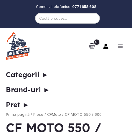
Comenzi telefonice:
0771 658 608
Products
search
Skip
Main
to
e
Men
content
Categorii
►
Brand-uri
►
Pret
►
e
Prima pagină
/
Piese
/
CFMoto
/ CF MOTO 550 / 600
CF MOTO 550 /