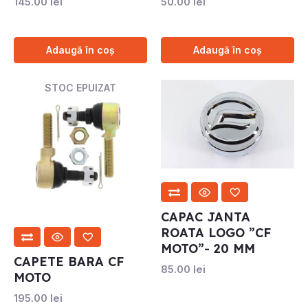
145.00
lei
50.00
lei
Adaugă în coș
Adaugă în coș
STOC EPUIZAT
CAPAC JANTA
ROATA LOGO ”CF
MOTO”- 20 MM
CAPETE BARA CF
85.00
lei
MOTO
195.00
lei