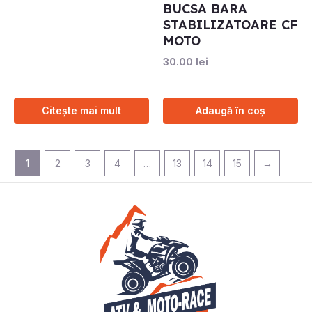
BUCSA BARA
STABILIZATOARE CF
MOTO
30.00
lei
Citește mai mult
Adaugă în coș
1
2
3
4
…
13
14
15
→