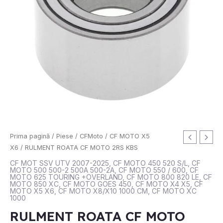
Cantitate
Prima pagină
/
Piese
/
CFMoto
/
CF MOTO X5
RULMENT
X6
/ RULMENT ROATA CF MOTO 2RS KBS
ROATA
CF MOT SSV UTV 2007-2025
,
CF MOTO 450 520 S/L
,
CF
MOTO 500 500-2 500A 500-2A
,
CF MOTO 550 / 600
,
CF
CF
MOTO 625 TOURING +OVERLAND
,
CF MOTO 800 820 LE
,
CF
MOTO
MOTO 850 XC
,
CF MOTO GOES 450
,
CF MOTO X4 X5
,
CF
MOTO X5 X6
,
CF MOTO X8/X10 1000 CM
,
CF MOTO XC
2RS
1000
KBS
RULMENT ROATA CF MOTO