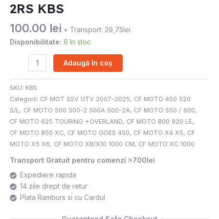
2RS KBS
100.00
lei
+ Transport: 29,75lei
Disponibilitate:
6 în stoc
Adaugă în coș
SKU:
KBS
Categorii:
CF MOT SSV UTV 2007-2025
,
CF MOTO 450 520
S/L
,
CF MOTO 500 500-2 500A 500-2A
,
CF MOTO 550 / 600
,
CF MOTO 625 TOURING +OVERLAND
,
CF MOTO 800 820 LE
,
CF MOTO 850 XC
,
CF MOTO GOES 450
,
CF MOTO X4 X5
,
CF
MOTO X5 X6
,
CF MOTO X8/X10 1000 CM
,
CF MOTO XC 1000
Transport Gratuit pentru comenzi >700lei
Expediere rapida
14 zile drept de retur
Plata Ramburs si cu Cardul
Guaranteed Safe Checkout