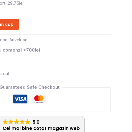
rt: 29,75lei
în coș
orie:
Anvelope
ru comenzi >700lei
ardul
Guaranteed Safe Checkout
5.0
Cel mai bine cotat magazin web