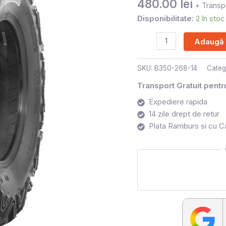
480.00
lei
+ Transpo
Disponibilitate:
2 în stoc
Adaugă 
SKU:
B350-268-14
Categ
Transport Gratuit pent
Expediere rapida
14 zile drept de retur
Plata Ramburs si cu C