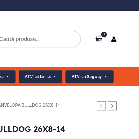
ts
re
ATV-uri Linhai
ATV-uri Segway
ANVELOPA BULLDOG 26X8-14
ULLDOG 26X8-14