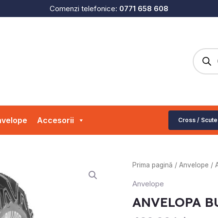
Comenzi telefonice:
0771 658 608
Produc
search
velope
Accesorii
Cross / Scute
Cantitate
Prima pagină
/
Anvelope
/ 
ANVELOPA
Anvelope
BULLDOG
ANVELOPA B
26X8-
14