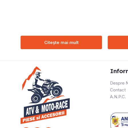
Citește mai mult
Infor
Despre N
Contact
A.N.P.C.