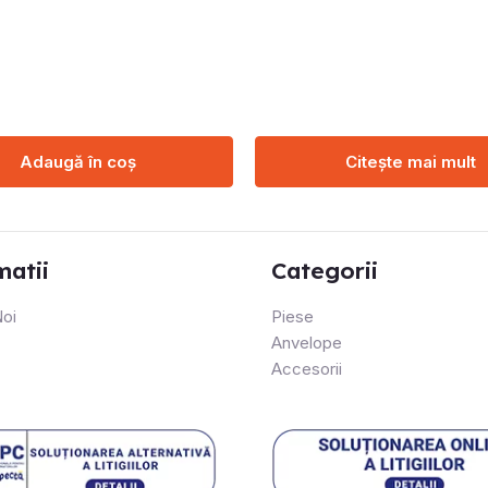
Adaugă în coș
Citește mai mult
matii
Categorii
oi
Piese
Anvelope
Accesorii