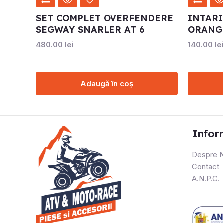
SET COMPLET OVERFENDERE
INTAR
SEGWAY SNARLER AT 6
ORANG
480.00
lei
140.00
le
Adaugă în coș
Infor
Despre N
Contact
A.N.P.C.