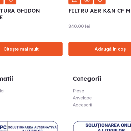
ITURA GHIDON
FILTRU AER K&N CF 
E
i
340.00
lei
Citește mai mult
Adaugă în coș
matii
Categorii
oi
Piese
Anvelope
Accesorii