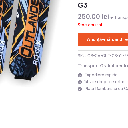
G3
250.00
lei
+ Transpo
Stoc epuizat
Anunță-mă când rev
SKU:
OS-CA-OUT-G3-YL-2
Transport Gratuit pent
Expediere rapida
14 zile drept de retur
Plata Ramburs si cu C