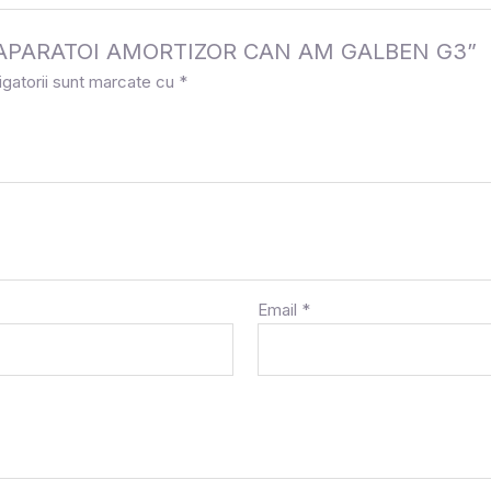
e la „APARATOI AMORTIZOR CAN AM GALBEN G3”
igatorii sunt marcate cu
*
Email
*