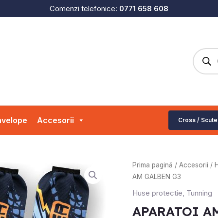
Comenzi telefonice:
0771 658 608
Produc
search
velope
Accesorii
Cross / Scute
Prima pagină
/
Accesorii
/
H
AM GALBEN G3
Huse protectie
,
Tunning
APARATOI A