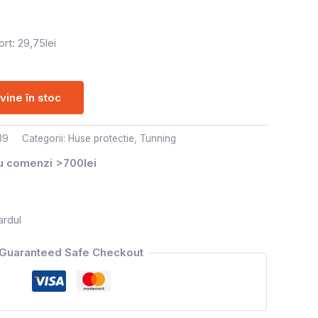
rt: 29,75lei
ine în stoc
39
Categorii:
Huse protectie
,
Tunning
ru comenzi >700lei
ardul
Guaranteed Safe Checkout