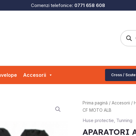
Comenzi telefonice:
0771 658 608
Produc
search
velope
Accesorii
Cross / Scute
Cantitate
Prima pagină
/
Accesorii
/
H
APARATORI
CF MOTO ALB
AMORTIZOR
Huse protectie
,
Tunning
ATV
APARATORI 
CF