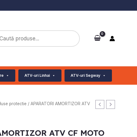
ts
re
ATV-uri Linhai
ATV-uri Segway
use protectie
/ APARATORI AMORTIZOR ATV
AMORTIZOR ATV CF MOTO