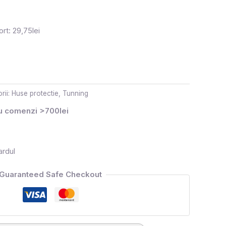
rt: 29,75lei
rii:
Huse protectie
,
Tunning
ru comenzi >700lei
ardul
Guaranteed Safe Checkout