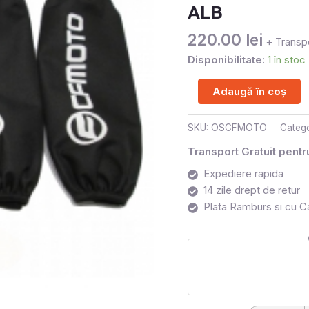
MOTO
ALB
ALB
220.00
lei
+ Transpo
Disponibilitate:
1 în stoc
Adaugă în coș
SKU:
OSCFMOTO
Catego
Transport Gratuit pent
Expediere rapida
14 zile drept de retur
Plata Ramburs si cu C