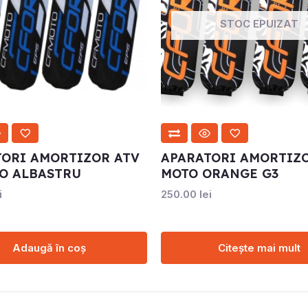
STOC EPUIZAT
TORI AMORTIZOR ATV
APARATORI AMORTIZO
O ALBASTRU
MOTO ORANGE G3
i
250.00
lei
Adaugă în coș
Citește mai mult