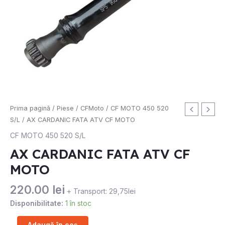
Cantitate
Prima pagină
/
Piese
/
CFMoto
/
CF MOTO 450 520
AX
S/L
/ AX CARDANIC FATA ATV CF MOTO
CARDANIC
CF MOTO 450 520 S/L
FATA
AX CARDANIC FATA ATV CF
ATV
MOTO
CF
MOTO
220.00
lei
+ Transport: 29,75lei
Disponibilitate:
1 în stoc
Adaugă în coș