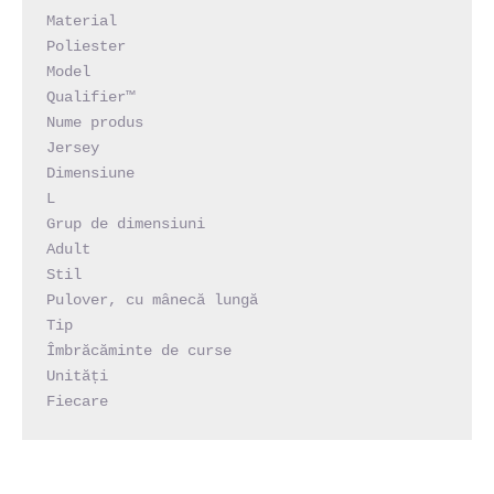
Material

Poliester

Model

Qualifier™

Nume produs

Jersey

Dimensiune

L

Grup de dimensiuni

Adult

Stil

Pulover, cu mânecă lungă

Tip

Îmbrăcăminte de curse

Unități

Fiecare