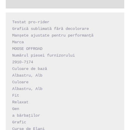
Recenzii (0)
Testat pro-rider

Grafică sublimată fără decolorare

Manșete ajustate pentru performanță

Marca

MOOSE OFFROAD

Numărul piesei furnizorului

2910-7174

Culoare de bază

Albastru, Alb

Culoare

Albastru, Alb

Fit

Relaxat

Gen

a bărbaţilor

Grafic

Curse de Elani
