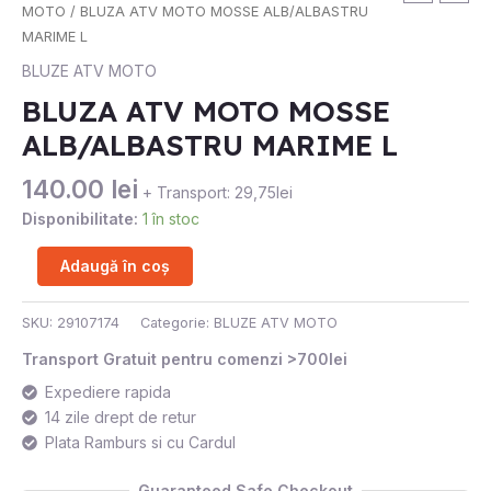
BLUZA
MOTO
/ BLUZA ATV MOTO MOSSE ALB/ALBASTRU
ATV
MARIME L
MOTO
BLUZE ATV MOTO
MOSSE
BLUZA ATV MOTO MOSSE
ALB/ALBASTRU
ALB/ALBASTRU MARIME L
MARIME
L
140.00
lei
+ Transport: 29,75lei
Disponibilitate:
1 în stoc
Adaugă în coș
SKU:
29107174
Categorie:
BLUZE ATV MOTO
Transport Gratuit pentru comenzi >700lei
Expediere rapida
14 zile drept de retur
Plata Ramburs si cu Cardul
Guaranteed Safe Checkout