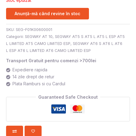
Stoc epuizat
Anunță-mă când revine în stoc
SKU:
SEG-F01K00600001
Categorii:
SEGWAY AT 10
,
SEGWAY AT5 S AT5 L AT5 L ESP AT5
L LIMITED AT5 CAMO LIMITED ESP
,
SEGWAY AT6 S AT6 L AT6
L ESP AT6 L LIMITED AT6 CAMO LIMITED ESP
Transport Gratuit pentru comenzi >700lei
Expediere rapida
14 zile drept de retur
Plata Ramburs si cu Cardul
Guaranteed Safe Checkout