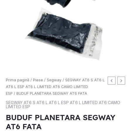
Cantitate
Prima pagină
/
Piese
/
Segway
/
SEGWAY AT6 S AT6 L
BUDUF
AT6 L ESP AT6 L LIMITED AT6 CAMO LIMITED
PLANETARA
ESP
/ BUDUF PLANETARA SEGWAY AT6 FATA
SEGWAY
SEGWAY AT6 S AT6 L AT6 L ESP AT6 L LIMITED AT6 CAMO
LIMITED ESP
AT6
FATA
BUDUF PLANETARA SEGWAY
AT6 FATA