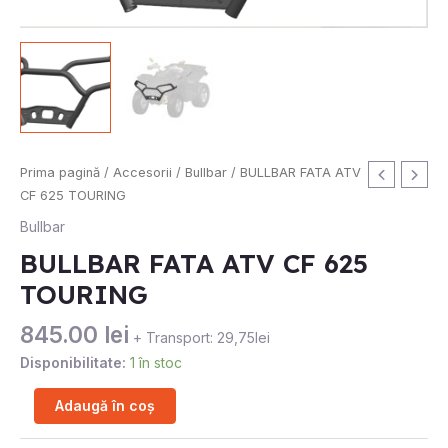
Cantitate
Prima pagină
/
Accesorii
/
Bullbar
/ BULLBAR FATA ATV
BULLBAR
CF 625 TOURING
FATA
Bullbar
ATV
BULLBAR FATA ATV CF 625
CF
TOURING
625
TOURING
845.00
lei
+ Transport: 29,75lei
Disponibilitate:
1 în stoc
Adaugă în coș