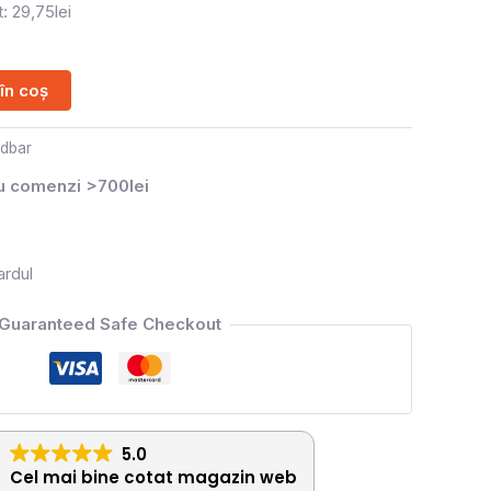
: 29,75lei
în coș
dbar
ru comenzi >700lei
ardul
Guaranteed Safe Checkout
5.0
Cel mai bine cotat magazin web