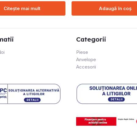
Citește mai mult
Adaugă în coș
matii
Categorii
oi
Piese
Anvelope
Accesorii