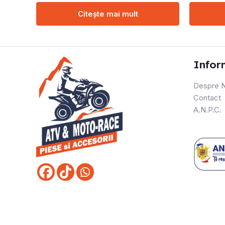
Citește mai mult
Infor
Despre N
Contact
A.N.P.C.