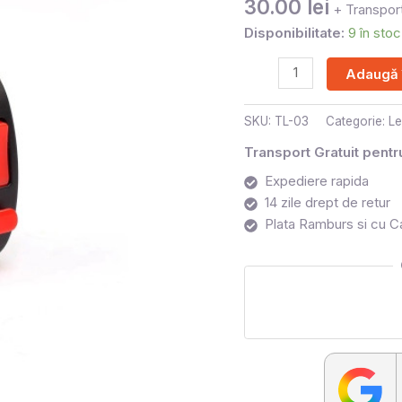
30.00
lei
ATV
+ Transport
Disponibilitate:
9 în stoc
Adaugă 
SKU:
TL-03
Categorie:
Le
Transport Gratuit pent
Expediere rapida
14 zile drept de retur
Plata Ramburs si cu C