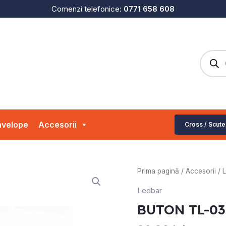
Comenzi telefonice:
0771 658 608
Produc
search
velope
Accesorii
Cross / Scute
Cantitate
Prima pagină
/
Accesorii
/
BUTON
Ledbar
TL-
BUTON TL-0
03
MOTO