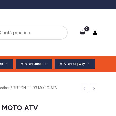
ts
re
ATV-uri Linhai
ATV-uri Segway
Ledbar
/ BUTON TL-03 MOTO ATV
3 MOTO ATV