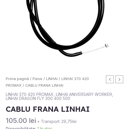
Cantitate
Prima pagină
/
Piese
/
LINHAI
/
LINHAI 370 420
CABLU
PROMAX
/ CABLU FRANA LINHAI
FRANA
LINHAI 370 420 PROMAX
,
LINHAI ANIVERSARY WORKER
,
LINHAI DRAGON FLY 300 400 500
LINHAI
CABLU FRANA LINHAI
105.00
lei
+ Transport: 29,75lei
Disponibilitate:
1 în stoc