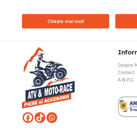
Citește mai mult
Infor
Despre N
Contact
A.N.P.C.