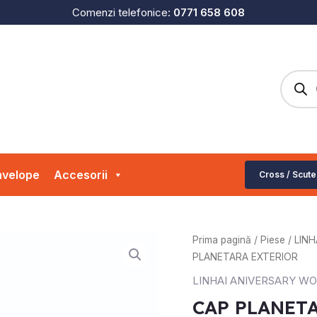
Comenzi telefonice:
0771 658 608
Produc
search
velope
Accesorii
Cross / Scute
Cantitate
Prima pagină
/
Piese
/
LINH
CAP
PLANETARA EXTERIOR
PLANETARA
LINHAI ANIVERSARY W
EXTERIOR
CAP PLANET