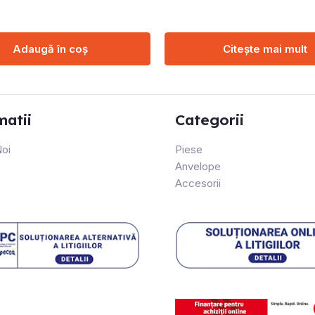
Adaugă în coș
Citește mai mult
matii
Categorii
oi
Piese
Anvelope
Accesorii