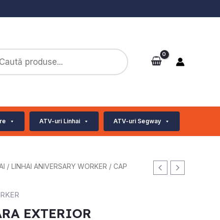
ts
re
ATV-uri Linhai
ATV-uri Segway
AI
/
LINHAI ANIVERSARY WORKER
/ CAP
ORKER
ARA EXTERIOR