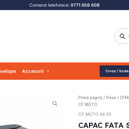
Comenzi telefonice:
0771 658 608
Produc
search
velope
Accesorii
Cross / Scute
Cantitate
Prima pagină
/
Piese
/
CFM
CAPAC
CF MOTO
FATA
CF MOTO X4 X5
STANGA
CAPAC FATA
CF