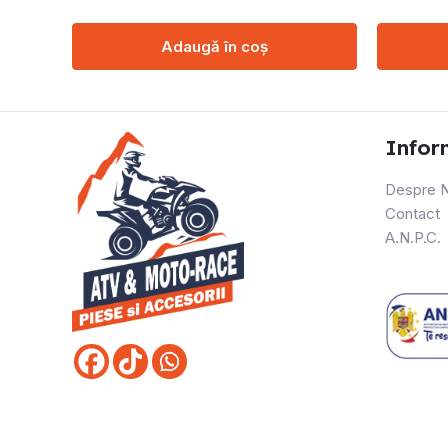
Adaugă în coș
Infor
Despre N
Contact
A.N.P.C.