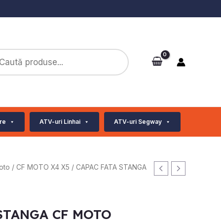
ts
re
ATV-uri Linhai
ATV-uri Segway
oto
/
CF MOTO X4 X5
/ CAPAC FATA STANGA
 STANGA CF MOTO