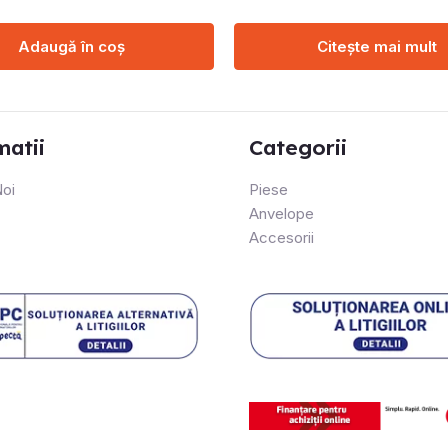
Adaugă în coș
Citește mai mult
matii
Categorii
oi
Piese
Anvelope
Accesorii