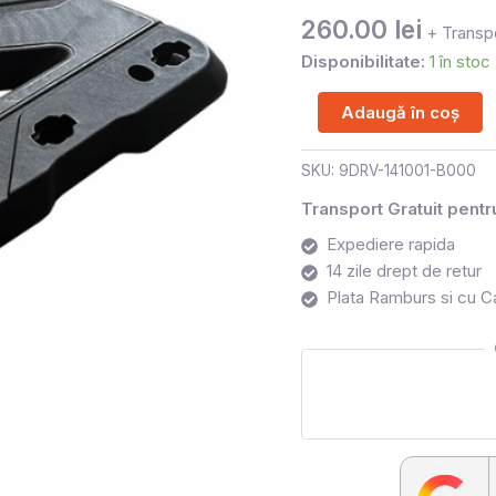
MOTO
260.00
lei
+ Transpo
Disponibilitate:
1 în stoc
Adaugă în coș
SKU:
9DRV-141001-B000
Transport Gratuit pent
Expediere rapida
14 zile drept de retur
Plata Ramburs si cu C