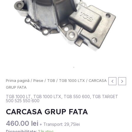
Cantitate
Prima pagină
/
Piese
/
TGB
/
TGB 1000 LTX
/ CARCASA
CARCASA
GRUP FATA
GRUP
TGB 1000 LT
,
TGB 1000 LTX
,
TGB 550 600
,
TGB TARGET
500 525 550 600
FATA
CARCASA GRUP FATA
460.00
lei
+ Transport: 29,75lei
Disponibilitate:
1 în stoc