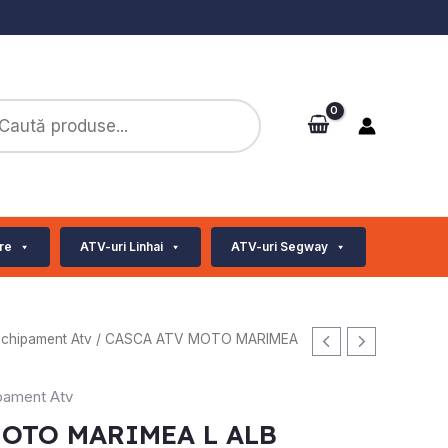
ts
re
ATV-uri Linhai
ATV-uri Segway
Echipament Atv
/ CASCA ATV MOTO MARIMEA
pament Atv
MOTO MARIMEA L ALB