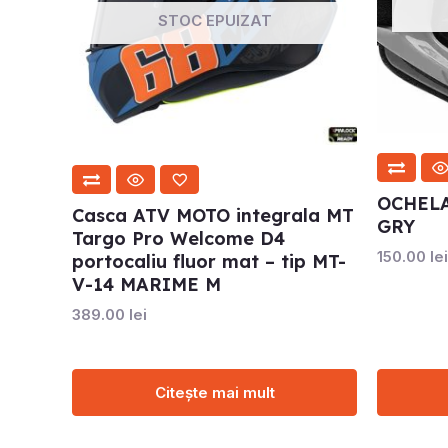
STOC EPUIZAT
OCHELA
Casca ATV MOTO integrala MT
GRY
Targo Pro Welcome D4
150.00
lei
portocaliu fluor mat – tip MT-
V-14 MARIME M
389.00
lei
Citește mai mult