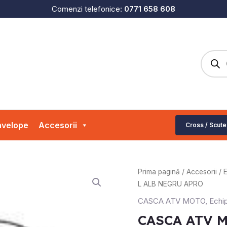
Comenzi telefonice:
0771 658 608
Produc
search
velope
Accesorii
Cross / Scute
Prima pagină
/
Accesorii
/
L ALB NEGRU APRO
CASCA ATV MOTO
,
Echi
CASCA ATV 