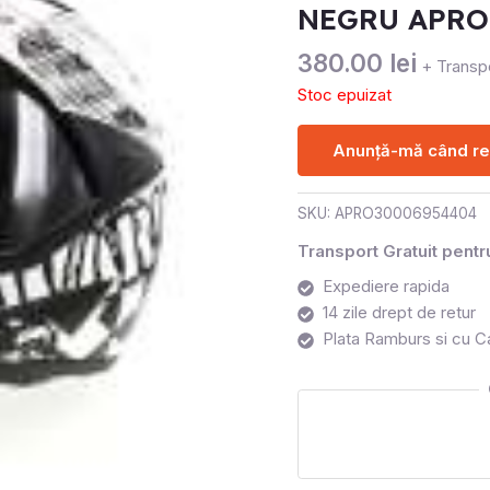
NEGRU APRO
380.00
lei
+ Transpo
Stoc epuizat
Anunță-mă când rev
SKU:
APRO30006954404
Transport Gratuit pent
Expediere rapida
14 zile drept de retur
Plata Ramburs si cu C