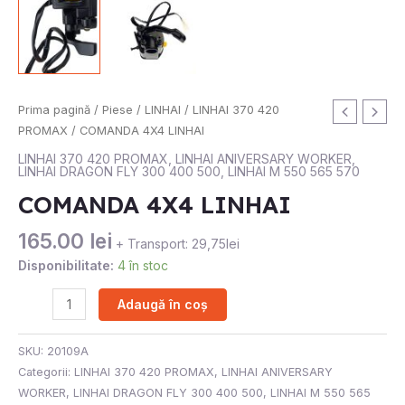
Cantitate
Prima pagină
/
Piese
/
LINHAI
/
LINHAI 370 420
COMANDA
PROMAX
/ COMANDA 4X4 LINHAI
4X4
LINHAI 370 420 PROMAX
,
LINHAI ANIVERSARY WORKER
,
LINHAI DRAGON FLY 300 400 500
,
LINHAI M 550 565 570
LINHAI
COMANDA 4X4 LINHAI
165.00
lei
+ Transport: 29,75lei
Disponibilitate:
4 în stoc
Adaugă în coș
SKU:
20109A
Categorii:
LINHAI 370 420 PROMAX
,
LINHAI ANIVERSARY
WORKER
,
LINHAI DRAGON FLY 300 400 500
,
LINHAI M 550 565