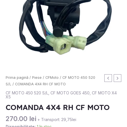
Cantitate
Prima pagină
/
Piese
/
CFMoto
/
CF MOTO 450 520
COMANDA
S/L
/ COMANDA 4X4 RH CF MOTO
4X4
CF MOTO 450 520 S/L
,
CF MOTO GOES 450
,
CF MOTO X4
X5
RH
CF
COMANDA 4X4 RH CF MOTO
MOTO
270.00
lei
+ Transport: 29,75lei
Disponibilitate:
1 în stoc