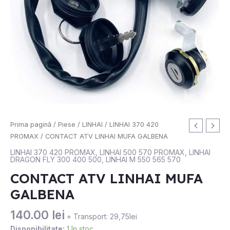
Cantitate
Prima pagină
/
Piese
/
LINHAI
/
LINHAI 370 420
CONTACT
PROMAX
/ CONTACT ATV LINHAI MUFA GALBENA
ATV
LINHAI 370 420 PROMAX
,
LINHAI 500 570 PROMAX
,
LINHAI
DRAGON FLY 300 400 500
,
LINHAI M 550 565 570
LINHAI
MUFA
CONTACT ATV LINHAI MUFA
GALBENA
GALBENA
140.00
lei
+ Transport: 29,75lei
Disponibilitate:
1 în stoc