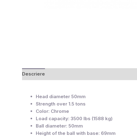
Descriere
Recenzii (0)
Head diameter 50mm
Strength over 1.5 tons
Color: Chrome
Load capacity: 3500 lbs (1588 kg)
Ball diameter: 50mm
Height of the ball with base: 69mm