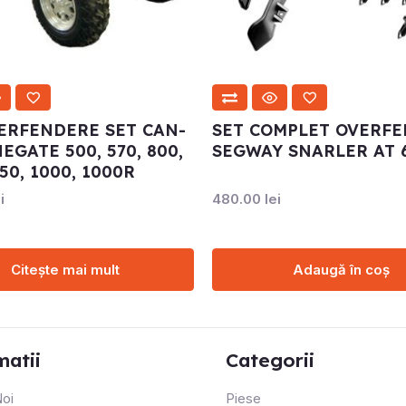
ERFENDERE SET CAN-
SET COMPLET OVERF
EGATE 500, 570, 800,
SEGWAY SNARLER AT 
50, 1000, 1000R
i
480.00
lei
Citește mai mult
Adaugă în coș
matii
Categorii
oi
Piese