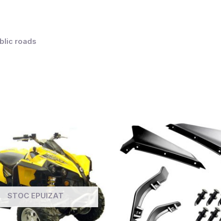
blic roads
STOC EPUIZAT