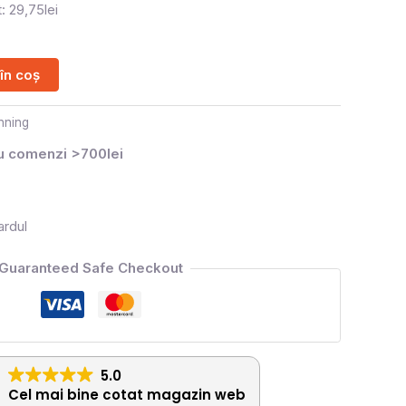
: 29,75lei
în coș
nning
ru comenzi >700lei
ardul
Guaranteed Safe Checkout
5.0
Cel mai bine cotat magazin web