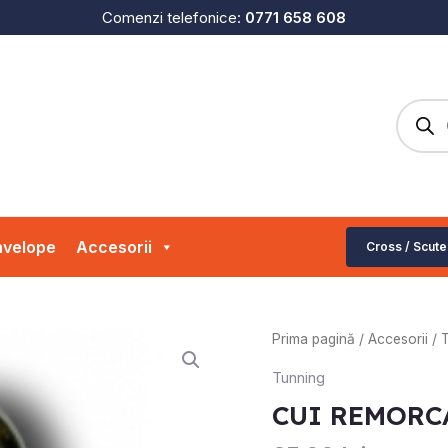
Comenzi telefonice:
0771 658 608
Produc
search
velope
Accesorii
Cross / Scute
Cantitate
Prima pagină
/
Accesorii
/
CUI
Tunning
REMORCARE
CUI REMORC
ATV