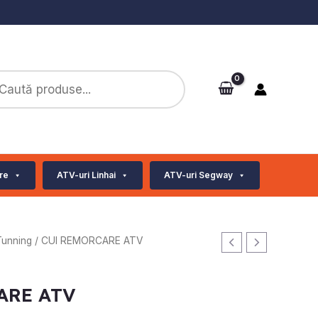
ts
re
ATV-uri Linhai
ATV-uri Segway
Tunning
/ CUI REMORCARE ATV
ARE ATV