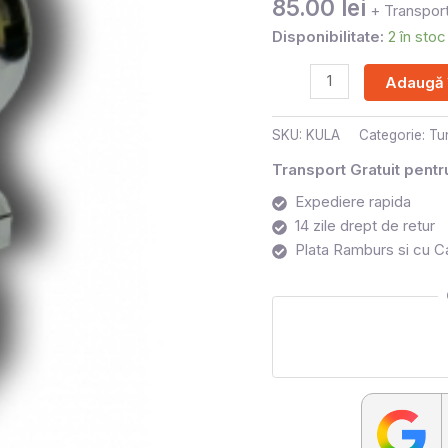
85.00
lei
+ Transport
Disponibilitate:
2 în stoc
Adaugă 
SKU:
KULA
Categorie:
Tu
Transport Gratuit pent
Expediere rapida
14 zile drept de retur
Plata Ramburs si cu C