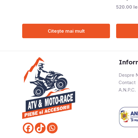
520.00
le
Citește mai mult
Infor
Despre N
Contact
A.N.P.C.