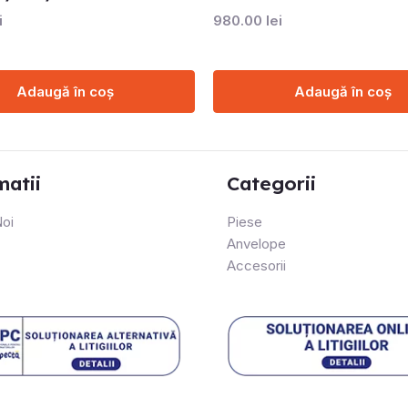
i
980.00
lei
Adaugă în coș
Adaugă în coș
matii
Categorii
oi
Piese
Anvelope
Accesorii