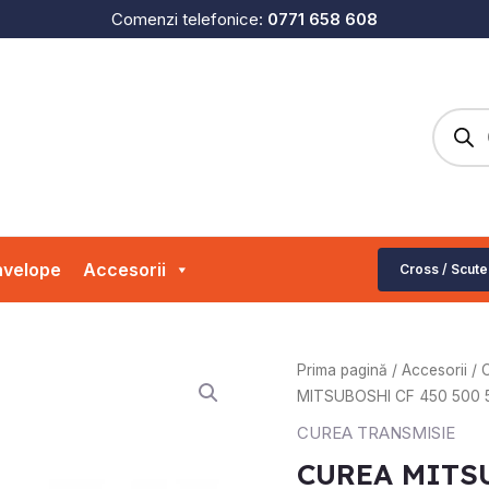
Comenzi telefonice:
0771 658 608
Produc
search
velope
Accesorii
Cross / Scute
Cantitate
Prima pagină
/
Accesorii
/
CUREA
MITSUBOSHI CF 450 500 
MITSUBOSHI
CUREA TRANSMISIE
CF
CUREA MITSU
450