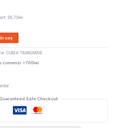
rt: 29,75lei
în coș
ie:
CUREA TRANSMISIE
ru comenzi >700lei
ardul
Guaranteed Safe Checkout