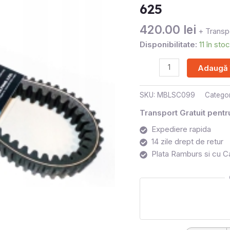
500
625
520
420.00
lei
550
+ Transpo
625
Disponibilitate:
11 în stoc
Adaugă 
SKU:
MBLSC099
Categor
Transport Gratuit pent
Expediere rapida
14 zile drept de retur
Plata Ramburs si cu C