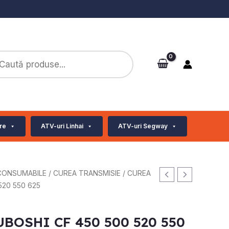
ts
re
ATV-uri Linhai
ATV-uri Segway
CONSUMABILE
/
CUREA TRANSMISIE
/ CUREA
520 550 625
BOSHI CF 450 500 520 550