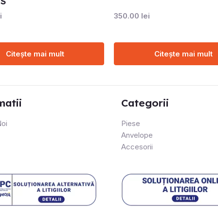
IS
i
350.00
lei
Citește mai mult
Citește mai mult
matii
Categorii
oi
Piese
Anvelope
Accesorii