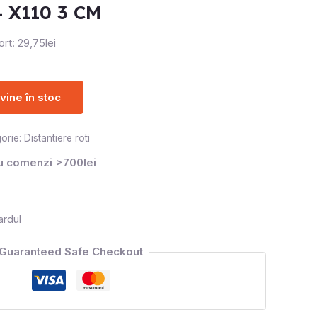
 X110 3 CM
rt: 29,75lei
ine în stoc
orie:
Distantiere roti
ru comenzi >700lei
ardul
Guaranteed Safe Checkout