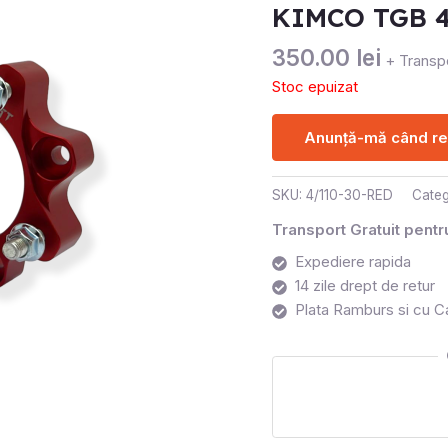
KIMCO TGB 4
350.00
lei
+ Transpo
Stoc epuizat
Anunță-mă când rev
SKU:
4/110-30-RED
Categ
Transport Gratuit pent
Expediere rapida
14 zile drept de retur
Plata Ramburs si cu C