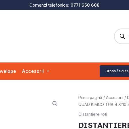
Comenzi telefonice:
0771 658 608
Produc
search
velope
Accesorii
Cross / Scute
Prima pagină
/
Accesorii
/
D
QUAD KIMCO TGB 4 X110 
Distantiere roti
DISTANTIER