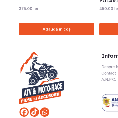
POLAR
375.00
lei
450.00
le
Adaugă în coș
Infor
Despre N
Contact
A.N.P.C.