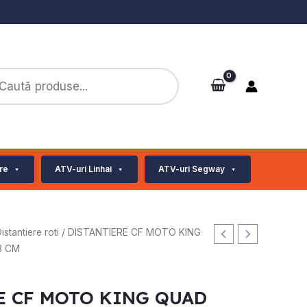
ts
re
ATV-uri Linhai
ATV-uri Segway
istantiere roti
/ DISTANTIERE CF MOTO KING
3 CM
E CF MOTO KING QUAD