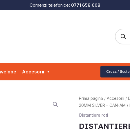
Comenzi telefonice:
0771 658 608
Produc
search
velope
Accesorii
Cross / Scute
Prima pagină
/
Accesorii
/
D
20MM SILVER – CAN-AM /
Distantiere roti
DISTANTIERE