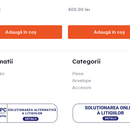
i
400.00
lei
Adaugă în coș
Adaugă în coș
matii
Categorii
oi
Piese
Anvelope
Accesorii