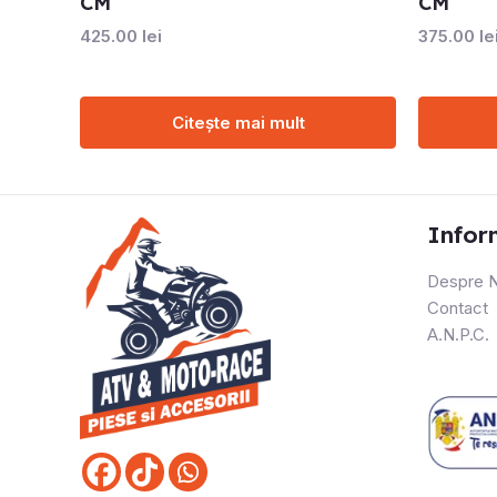
CM
CM
425.00
lei
375.00
le
Citește mai mult
Infor
Despre N
Contact
A.N.P.C.