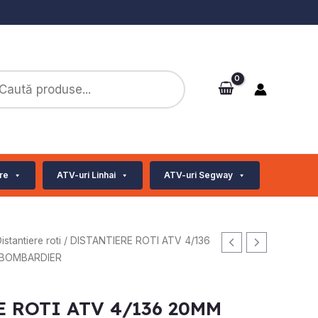
ts
re
ATV-uri Linhai
ATV-uri Segway
istantiere roti
/ DISTANTIERE ROTI ATV 4/136
 BOMBARDIER
 ROTI ATV 4/136 20MM