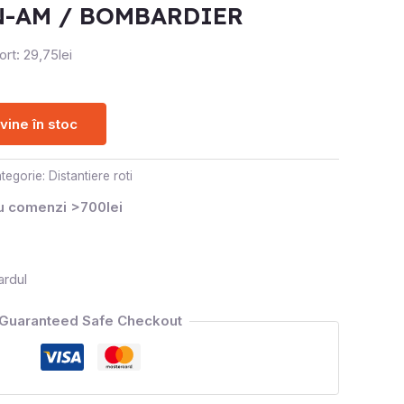
N-AM / BOMBARDIER
rt: 29,75lei
ine în stoc
tegorie:
Distantiere roti
ru comenzi >700lei
ardul
Guaranteed Safe Checkout