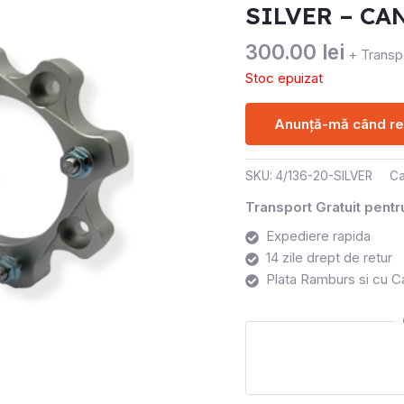
SILVER – CA
300.00
lei
+ Transpo
Stoc epuizat
Anunță-mă când rev
SKU:
4/136-20-SILVER
Ca
Transport Gratuit pent
Expediere rapida
14 zile drept de retur
Plata Ramburs si cu C