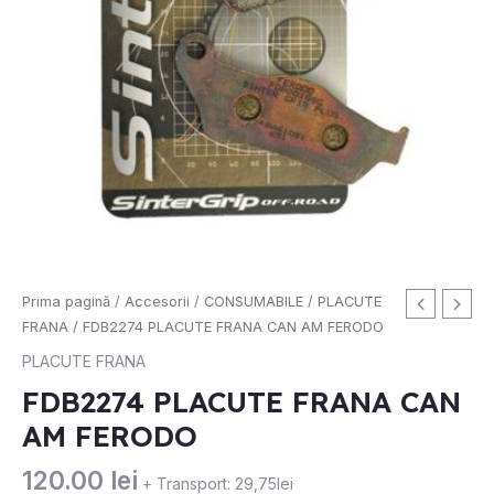
Cantitate
Prima pagină
/
Accesorii
/
CONSUMABILE
/
PLACUTE
FDB2274
FRANA
/ FDB2274 PLACUTE FRANA CAN AM FERODO
PLACUTE
PLACUTE FRANA
FRANA
FDB2274 PLACUTE FRANA CAN
CAN
AM FERODO
AM
FERODO
120.00
lei
+ Transport: 29,75lei