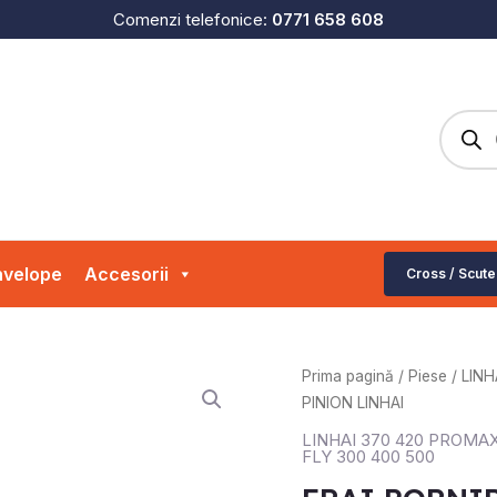
Comenzi telefonice:
0771 658 608
Produc
search
velope
Accesorii
Cross / Scute
Cantitate
Prima pagină
/
Piese
/
LINH
FRAI
PINION LINHAI
PORNIRE
LINHAI 370 420 PROMA
-
FLY 300 400 500
PINION