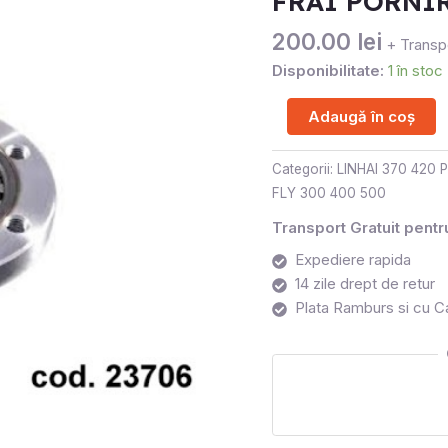
FRAI PORNIR
LINHAI
200.00
lei
+ Transpo
Disponibilitate:
1 în stoc
Adaugă în coș
Categorii:
LINHAI 370 420
FLY 300 400 500
Transport Gratuit pent
Expediere rapida
14 zile drept de retur
Plata Ramburs si cu C