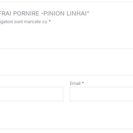
a „FRAI PORNIRE -PINION LINHAI”
igatorii sunt marcate cu
*
Email
*