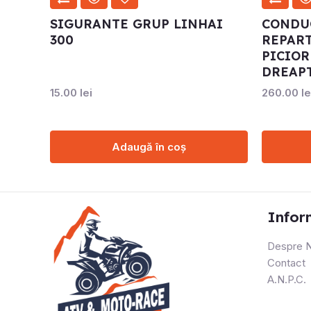
SIGURANTE GRUP LINHAI
CONDUC
300
REPAR
PICIOR
DREAP
15.00
lei
260.00
le
Adaugă în coș
Infor
Despre N
Contact
A.N.P.C.