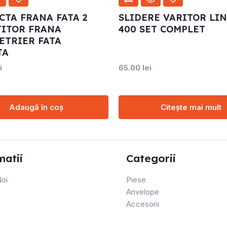
TA FRANA FATA 2
SLIDERE VARITOR LI
TITOR FRANA
400 SET COMPLET
ETRIER FATA
TA
i
65.00
lei
Adaugă în coș
Citește mai mult
matii
Categorii
oi
Piese
Anvelope
Accesorii