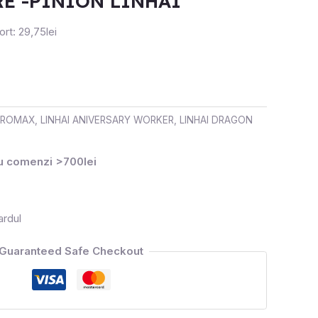
E -PINION LINHAI
rt: 29,75lei
 PROMAX
,
LINHAI ANIVERSARY WORKER
,
LINHAI DRAGON
ru comenzi >700lei
ardul
Guaranteed Safe Checkout