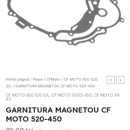
Cantitate
Prima pagină
/
Piese
/
CFMoto
/
CF MOTO 450 520
GARNITURA
S/L
/ GARNITURA MAGNETOU CF MOTO 520-450
MAGNETOU
CF MOTO 450 520 S/L
,
CF MOTO GOES 450
,
CF MOTO X4
X5
CF
MOTO
GARNITURA MAGNETOU CF
520-
MOTO 520-450
450