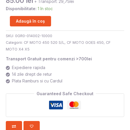
85.00
lei
+ Transport: 29,75lei
Disponibilitate:
1 în stoc
Adaugă în coș
SKU:
0GR0-014002-10000
Categorii:
CF MOTO 450 520 S/L
,
CF MOTO GOES 450
,
CF
MOTO X4 X5
Transport Gratuit pentru comenzi >700lei
Expediere rapida
14 zile drept de retur
Plata Ramburs si cu Cardul
Guaranteed Safe Checkout