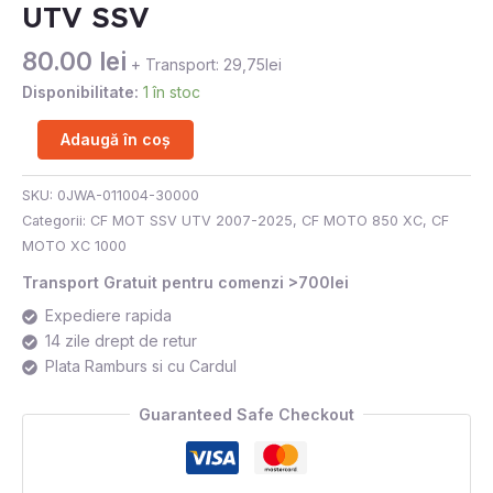
UTV SSV
UTV
SSV
80.00
lei
+ Transport: 29,75lei
Disponibilitate:
1 în stoc
Adaugă în coș
SKU:
0JWA-011004-30000
Categorii:
CF MOT SSV UTV 2007-2025
,
CF MOTO 850 XC
,
CF
MOTO XC 1000
Transport Gratuit pentru comenzi >700lei
Expediere rapida
14 zile drept de retur
Plata Ramburs si cu Cardul
Guaranteed Safe Checkout