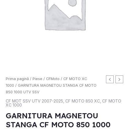
Cantitate
Prima pagină
/
Piese
/
CFMoto
/
CF MOTO XC
GARNITURA
1000
/ GARNITURA MAGNETOU STANGA CF MOTO
MAGNETOU
850 1000 UTV SSV
STANGA
CF MOT SSV UTV 2007-2025
,
CF MOTO 850 XC
,
CF MOTO
XC 1000
CF
MOTO
GARNITURA MAGNETOU
850
STANGA CF MOTO 850 1000
1000