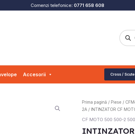
Comenzi telefonice:
0771 658 608
Produc
search
velope
Accesorii
Cross / Scute
Cantitate
Prima pagină
/
Piese
/
CFM
INTINZATOR
2A
/ INTINZATOR CF MOT
CF
CF MOTO 500 500-2 500
MOTO
INTINZATOR
500