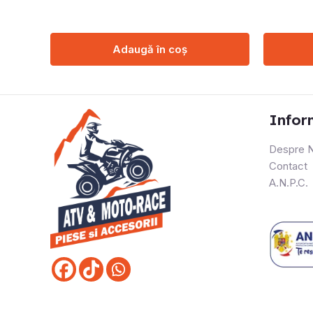
Adaugă în coș
Infor
Despre N
Contact
A.N.P.C.