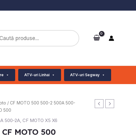
ts
re
ATV-uri Linhai
ATV-uri Segway
oto
/
CF MOTO 500 500-2 500A 500-
O 500
A 500-2A
,
CF MOTO X5 X6
 CF MOTO 500