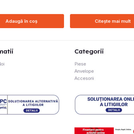
Adaugă în coș
Citește mai mult
matii
Categorii
oi
Piese
Anvelope
Accesorii