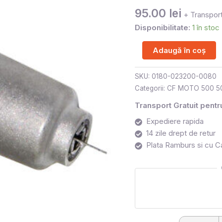
95.00
lei
+ Transport
Disponibilitate:
1 în stoc
Adaugă în coș
SKU:
0180-023200-0080
Categorii:
CF MOTO 500 5
Transport Gratuit pent
Expediere rapida
14 zile drept de retur
Plata Ramburs si cu C