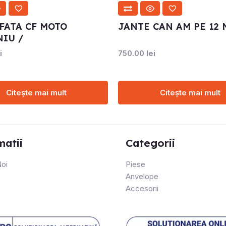
FATA CF MOTO
JANTE CAN AM PE 12
IU /
i
750.00
lei
Citește mai mult
Citește mai mult
matii
Categorii
oi
Piese
Anvelope
Accesorii