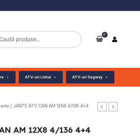
ts
re
ATV-uri Linhai
ATV-uri Segway
Jante
/ JANTE ATV CAN AM 12X8 4/136 4+4
AN AM 12X8 4/136 4+4