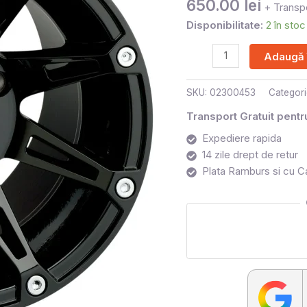
650.00
lei
12X8
+ Transpo
4/136
Disponibilitate:
2 în stoc
4+4
Adaugă 
SKU:
02300453
Categori
Transport Gratuit pent
Expediere rapida
14 zile drept de retur
Plata Ramburs si cu C