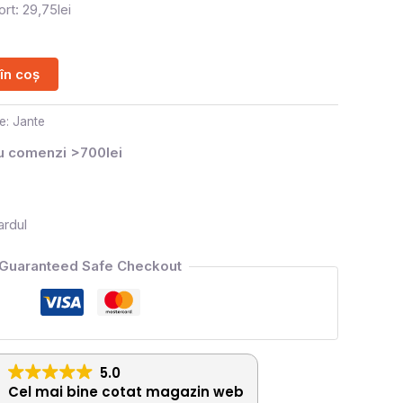
rt: 29,75lei
în coș
e:
Jante
ru comenzi >700lei
ardul
Guaranteed Safe Checkout
5.0
Cel mai bine cotat magazin web