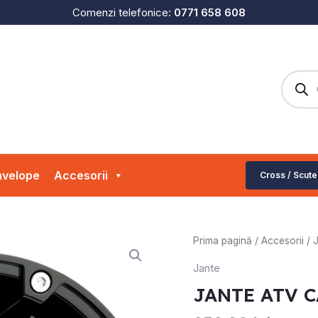
Comenzi telefonice:
0771 658 608
Produc
search
velope
Accesorii
Cross / Scute
Cantitate
Prima pagină
/
Accesorii
/
JANTE
Jante
ATV
JANTE ATV C
CAN
AM