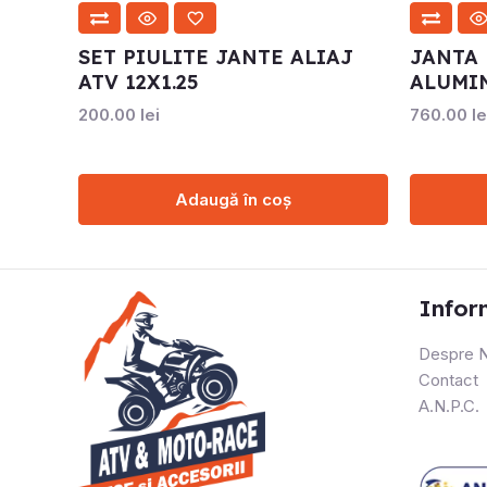
SET PIULITE JANTE ALIAJ
JANTA 
ATV 12X1.25
ALUMIN
200.00
lei
760.00
le
Adaugă în coș
Infor
Despre N
Contact
A.N.P.C.