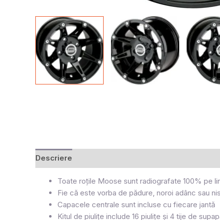
Descriere
Recenzii (0)
Toate roțile Moose sunt radiografate 100% pe linia
Fie că este vorba de pădure, noroi adânc sau nis
Capacele centrale sunt incluse cu fiecare jantă
Kitul de piulițe include 16 piulițe și 4 tije de su