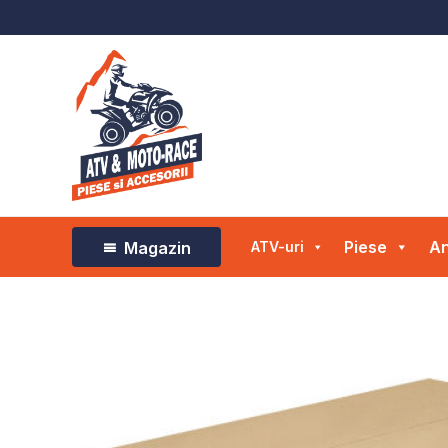
Skip
to
content
Piese
An
Magazin
ATV-uri