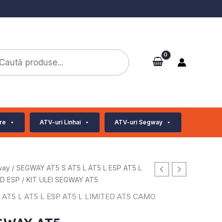
ts
re
ATV-uri Linhai
ATV-uri Segway
way
/
SEGWAY AT5 S AT5 L AT5 L ESP AT5 L
ED ESP
/ KIT ULEI SEGWAY AT5
 AT5 L AT5 L ESP AT5 L LIMITED AT5 CAMO