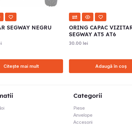
AR SEGWAY NEGRU
ORING CAPAC VIZITA
SEGWAY AT5 AT6
i
30.00
lei
Citește mai mult
Adaugă în coș
matii
Categorii
oi
Piese
Anvelope
Accesorii