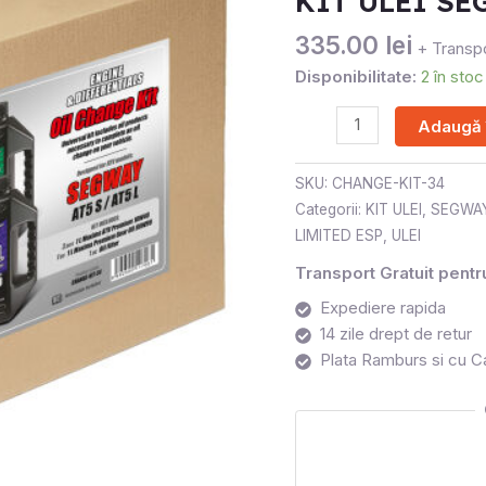
KIT ULEI SE
335.00
lei
+ Transpo
Disponibilitate:
2 în stoc
Adaugă 
SKU:
CHANGE-KIT-34
Categorii:
KIT ULEI
,
SEGWAY
LIMITED ESP
,
ULEI
Transport Gratuit pent
Expediere rapida
14 zile drept de retur
Plata Ramburs si cu C