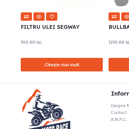
FILTRU ULEI SEGWAY
BULLB
100.00
lei
1210.00
le
Citește mai mult
Infor
Despre N
Contact
A.N.P.C.