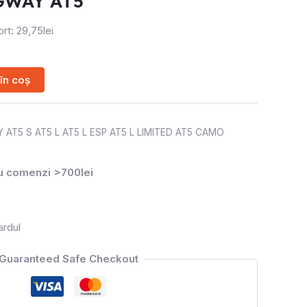
GWAY AT5
rt: 29,75lei
în coș
 AT5 S AT5 L AT5 L ESP AT5 L LIMITED AT5 CAMO
ru comenzi >700lei
ardul
Guaranteed Safe Checkout