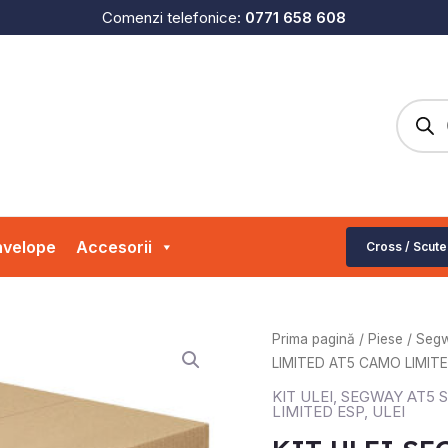
Comenzi telefonice:
0771 658 608
Produc
search
velope
Accesorii
Cross / Scute
Cantitate
Prima pagină
/
Piese
/
Seg
KIT
LIMITED AT5 CAMO LIMIT
ULEI
KIT ULEI
,
SEGWAY AT5 S
SEGWAY
LIMITED ESP
,
ULEI
AT5