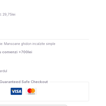
: 29,75lei
ie:
Mansoane ghidon incalzite simple
ru comenzi >700lei
ardul
Guaranteed Safe Checkout