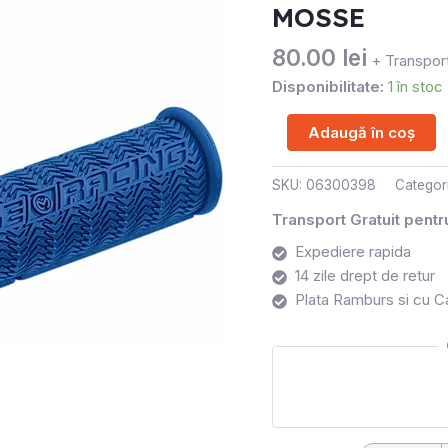
ALBASTRU
MOSSE
MOSSE
80.00
lei
+ Transport
Disponibilitate:
1 în stoc
Adaugă în coș
SKU:
06300398
Categor
Transport Gratuit pent
Expediere rapida
14 zile drept de retur
Plata Ramburs si cu C