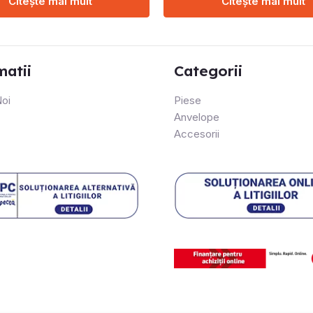
Citește mai mult
Citește mai mult
matii
Categorii
oi
Piese
Anvelope
Accesorii