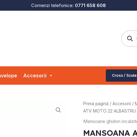
Comenzi telefonice:
0771 658 608
Produc
search
velope
Accesorii
Cross / Scute
Cantitate
Prima pagină
/
Accesorii
/
M
MANSOANA
ATV MOTO 22 ALBASTRU
ATV
Mansoane ghidon incalzit
MOTO
MANSOANA A
22