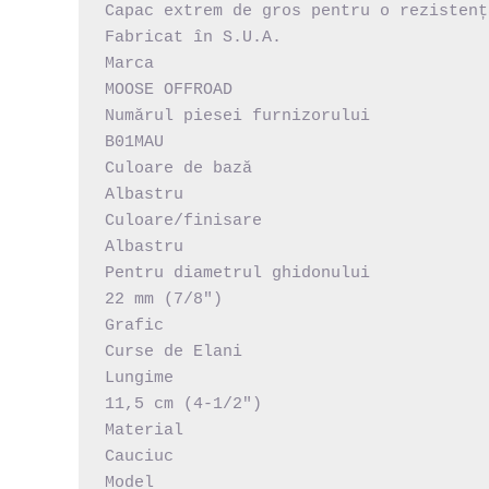
Capac extrem de gros pentru o rezistenț
Fabricat în S.U.A.

Marca

MOOSE OFFROAD

Numărul piesei furnizorului

B01MAU

Culoare de bază

Albastru

Culoare/finisare

Albastru

Pentru diametrul ghidonului

22 mm (7/8")

Grafic

Curse de Elani

Lungime

11,5 cm (4-1/2")

Material

Cauciuc

Model
