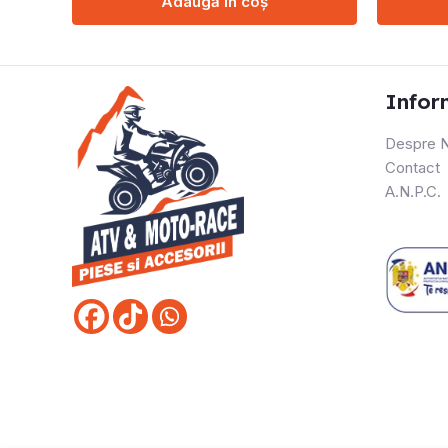
Adaugă în coș
Infor
Despre N
Contact
A.N.P.C.