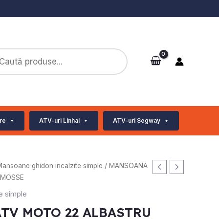
ts
re
ATV-uri Linhai
ATV-uri Segway
ansoane ghidon incalzite simple
/ MANSOANA
 MOSSE
e simple
TV MOTO 22 ALBASTRU