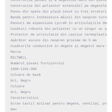
Construcția palmei și a degetului mare din piele de
Construcție din poliester extensibil pe degetele in
Panou din spate din plasă țesut cu trei straturi pe
Banda pentru încheietura mâinii din neopren turnată
Panouri de expansiune Lycra® în articulațiile deget
Cusături robuste din poliester cu un singur ac și c
Protector de articulație din cauciuc termoplastic

Apărător ascuns din neopren grosime de 5 mm

Cusăturile conductive în degete și degetul mare vă 
Marca

BILTWELL

Numărul piesei furnizorului

1508-1101-306

Culoare de bază

Gri, Negru

Culoare

Gri, Negru

Caracteristici

Ecran tactil activat pentru degete, ventilat, prote
Gen
