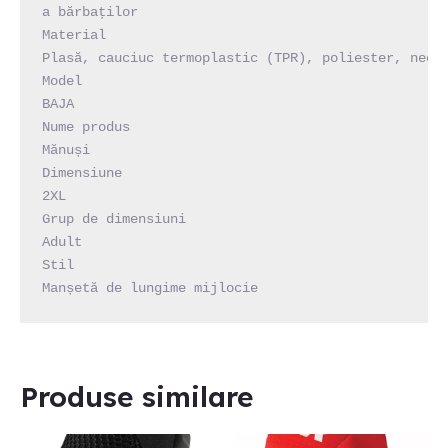
a bărbaţilor

Material

Plasă, cauciuc termoplastic (TPR), poliester, neopr
Model

BAJA

Nume produs

Mănuși

Dimensiune

2XL

Grup de dimensiuni

Adult

Stil

Manșetă de lungime mijlocie
Produse similare