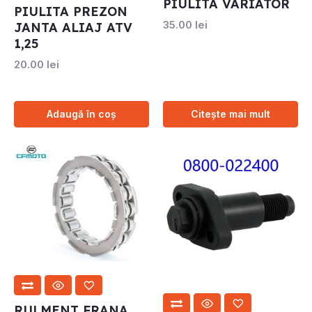
PIULITA VARIATOR
PIULITA PREZON
35.00
lei
JANTA ALIAJ ATV
1,25
20.00
lei
Adaugă în coș
Citește mai mult
RULMENT FRANA