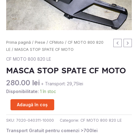
Cantitate
Prima pagină
/
Piese
/
CFMoto
/
CF MOTO 800 820
MASCA
LE
/ MASCA STOP SPATE CF MOTO
STOP
CF MOTO 800 820 LE
SPATE
MASCA STOP SPATE CF MOTO
CF
MOTO
280.00
lei
+ Transport: 29,75lei
Disponibilitate:
1 în stoc
Adaugă în coș
SKU:
7020-040311-10000
Categorie:
CF MOTO 800 820 LE
Transport Gratuit pentru comenzi >700lei