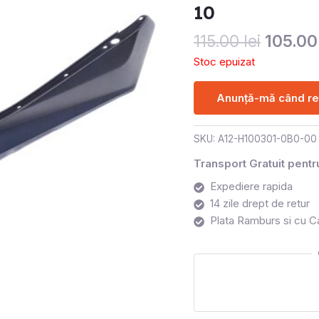
10
115.00
lei
105.0
Stoc epuizat
Anunță-mă când rev
SKU:
A12-H100301-0B0-00
Transport Gratuit pent
Expediere rapida
14 zile drept de retur
Plata Ramburs si cu C