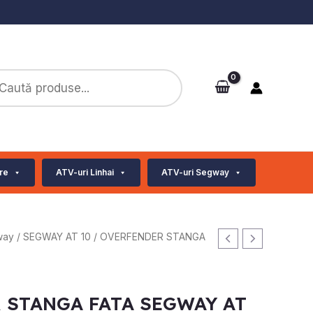
ts
re
ATV-uri Linhai
ATV-uri Segway
Prețul
way
/
SEGWAY AT 10
/ OVERFENDER STANGA
curent
este:
105.00 lei.
 STANGA FATA SEGWAY AT
lei.