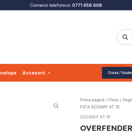
Comenzi telefonice:
0771 658 608
Produc
search
velope
Accesorii
Cross / Scute
Prețul
Prima pagină
/
Piese
/
Seg
inițial
FATA SEGWAY AT 10
a
SEGWAY AT 10
fost:
OVERFENDER
115.00 