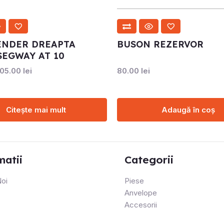
ENDER DREAPTA
BUSON REZERVOR
SEGWAY AT 10
105.00
lei
80.00
lei
Citește mai mult
Adaugă în coș
matii
Categorii
oi
Piese
Anvelope
Accesorii