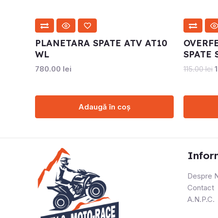
PLANETARA SPATE ATV AT10
OVERF
WL
SPATE 
780.00
lei
115.00
lei
Adaugă în coș
Infor
Despre N
Contact
A.N.P.C.