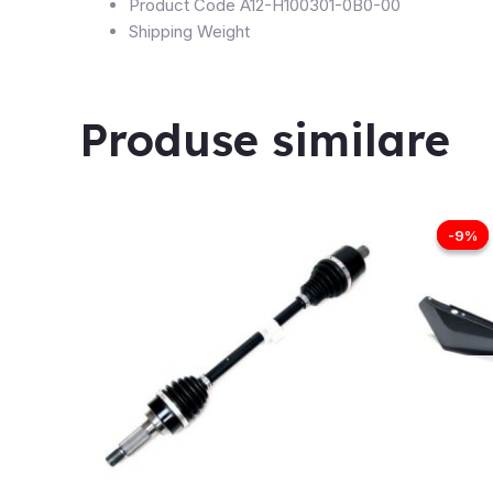
Product Code
A12-H100301-0B0-00
Shipping Weight
Produse similare
P
i
-9%
-9%
f
1