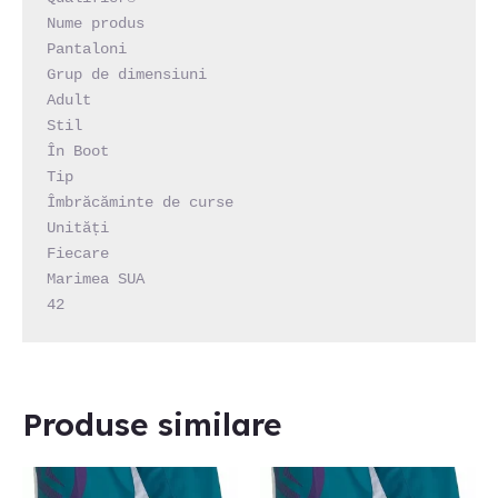
Nume produs

Pantaloni

Grup de dimensiuni

Adult

Stil

În Boot

Tip

Îmbrăcăminte de curse

Unități

Fiecare

Marimea SUA

42
Produse similare