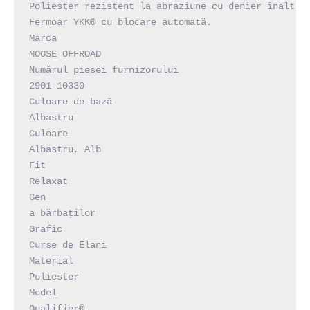
Poliester rezistent la abraziune cu denier înalt.

Fermoar YKK® cu blocare automată.

Marca

MOOSE OFFROAD

Numărul piesei furnizorului

2901-10330

Culoare de bază

Albastru

Culoare

Albastru, Alb

Fit

Relaxat

Gen

a bărbaţilor

Grafic

Curse de Elani

Material

Poliester

Model

Qualifier®
