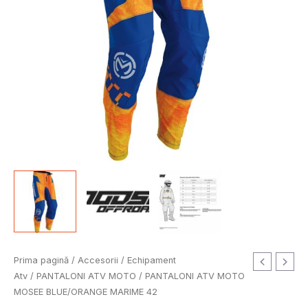
Cantitate
Prima pagină
/
Accesorii
/
Echipament
PANTALONI
Atv
/
PANTALONI ATV MOTO
/ PANTALONI ATV MOTO
ATV
MOSEE BLUE/ORANGE MARIME 42
MOTO