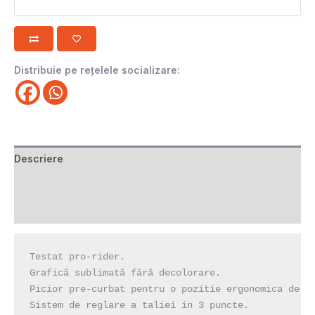
Distribuie pe rețelele socializare:
Descriere
Informații suplimentare
Recenzii (0)
Testat pro-rider.

Grafică sublimată fără decolorare.

Picior pre-curbat pentru o pozitie ergonomica de co
Sistem de reglare a taliei in 3 puncte.
