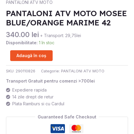
PANTALONI ATV MOTO
MOSEE
PANTALONI ATV MOTO MOSEE
BLUE/ORANGE
BLUE/ORANGE MARIME 42
MARIME
42
340.00
lei
+ Transport: 29,75lei
Disponibilitate:
1 în stoc
Adaugă în coș
SKU:
290110826
Categorie:
PANTALONI ATV MOTO
Transport Gratuit pentru comenzi >700lei
Expediere rapida
14 zile drept de retur
Plata Ramburs si cu Cardul
Guaranteed Safe Checkout