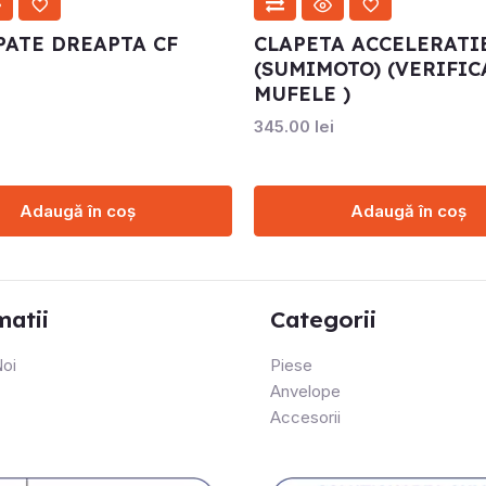
PATE DREAPTA CF
CLAPETA ACCELERATI
(SUMIMOTO) (VERIFIC
MUFELE )
i
345.00
lei
Adaugă în coș
Adaugă în coș
matii
Categorii
oi
Piese
Anvelope
Accesorii