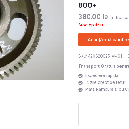
800+
380.00
lei
+ Transpo
Stoc epuizat
Anunță-mă când rev
SKU:
420620025-AMS1
Transport Gratuit pent
Expediere rapida
14 zile drept de retur
Plata Ramburs si cu C