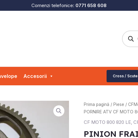
Comenzi telefonice:
0771 658 608
Produc
search
velope
Accesorii
Cross / Scute
Prima pagină
/
Piese
/
CFM
PORNIRE ATV CF MOTO 8
CF MOTO 800 820 LE
,
C
PINION FRA