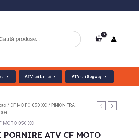
ts
re
ATV-uri Linhai
ATV-uri Segway
oto
/
CF MOTO 850 XC
/ PINION FRAI
00+
F MOTO 850 XC
I PORNIRE ATV CF MOTO