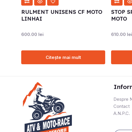
RULMENT UNISENS CF MOTO
STOP S
LINHAI
MOTO
600.00
lei
610.00
le
Citește mai mult
Infor
Despre N
Contact
A.N.P.C.