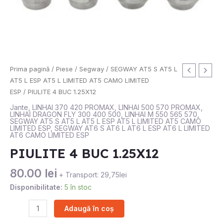
Cantitate
Prima pagină
/
Piese
/
Segway
/
SEGWAY AT5 S AT5 L
PIULITE
AT5 L ESP AT5 L LIMITED AT5 CAMO LIMITED
4
ESP
/ PIULITE 4 BUC 1.25X12
BUC
Jante
,
LINHAI 370 420 PROMAX
,
LINHAI 500 570 PROMAX
,
LINHAI DRAGON FLY 300 400 500
,
LINHAI M 550 565 570
,
1.25X12
SEGWAY AT5 S AT5 L AT5 L ESP AT5 L LIMITED AT5 CAMO
LIMITED ESP
,
SEGWAY AT6 S AT6 L AT6 L ESP AT6 L LIMITED
AT6 CAMO LIMITED ESP
PIULITE 4 BUC 1.25X12
80.00
lei
+ Transport: 29,75lei
Disponibilitate:
5 în stoc
Adaugă în coș