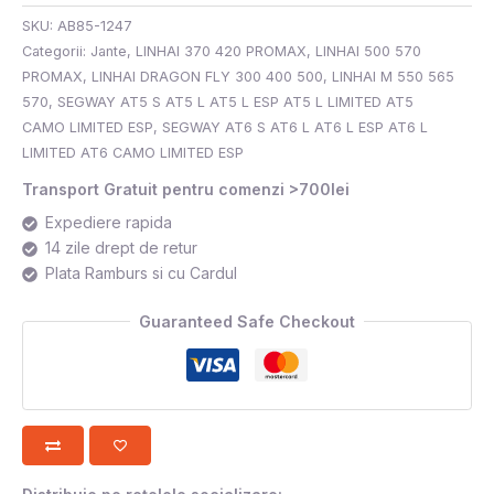
SKU:
AB85-1247
Categorii:
Jante
,
LINHAI 370 420 PROMAX
,
LINHAI 500 570
PROMAX
,
LINHAI DRAGON FLY 300 400 500
,
LINHAI M 550 565
570
,
SEGWAY AT5 S AT5 L AT5 L ESP AT5 L LIMITED AT5
CAMO LIMITED ESP
,
SEGWAY AT6 S AT6 L AT6 L ESP AT6 L
LIMITED AT6 CAMO LIMITED ESP
Transport Gratuit pentru comenzi >700lei
Expediere rapida
14 zile drept de retur
Plata Ramburs si cu Cardul
Guaranteed Safe Checkout