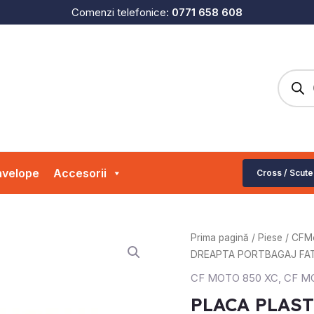
Comenzi telefonice:
0771 658 608
Produc
search
velope
Accesorii
Cross / Scute
Prima pagină
/
Piese
/
CFM
DREAPTA PORTBAGAJ FAT
CF MOTO 850 XC
,
CF M
PLACA PLAS