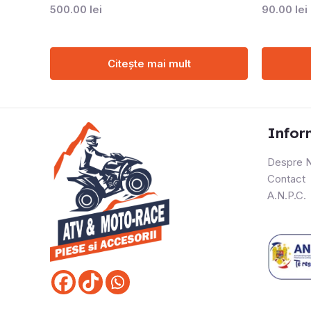
500.00
lei
90.00
lei
Citește mai mult
Infor
Despre N
Contact
A.N.P.C.