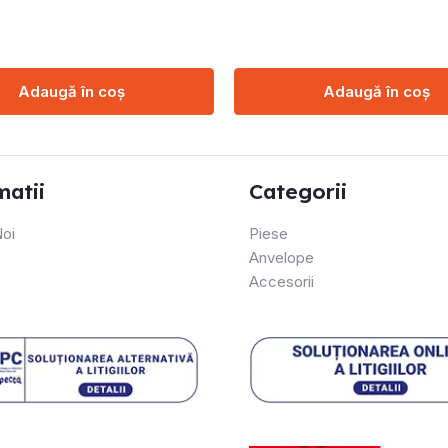
Adaugă în coș
Adaugă în coș
matii
Categorii
oi
Piese
Anvelope
Accesorii