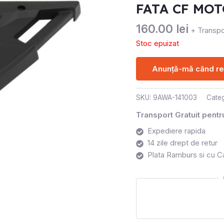
FATA CF MOT
160.00
lei
+ Transpo
Stoc epuizat
Anunță-mă când rev
SKU:
9AWA-141003
Categ
Transport Gratuit pent
Expediere rapida
14 zile drept de retur
Plata Ramburs si cu C