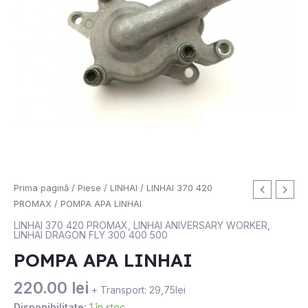
Cantitate
Prima pagină
/
Piese
/
LINHAI
/
LINHAI 370 420
POMPA
PROMAX
/ POMPA APA LINHAI
APA
LINHAI 370 420 PROMAX
,
LINHAI ANIVERSARY WORKER
,
LINHAI DRAGON FLY 300 400 500
LINHAI
POMPA APA LINHAI
220.00
lei
+ Transport: 29,75lei
Disponibilitate:
1 în stoc