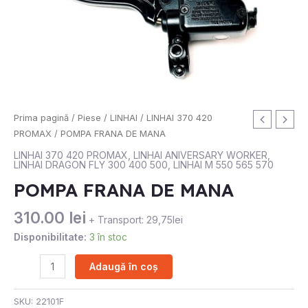
Cantitate
Prima pagină
/
Piese
/
LINHAI
/
LINHAI 370 420
POMPA
PROMAX
/ POMPA FRANA DE MANA
FRANA
LINHAI 370 420 PROMAX
,
LINHAI ANIVERSARY WORKER
,
LINHAI DRAGON FLY 300 400 500
,
LINHAI M 550 565 570
DE
MANA
POMPA FRANA DE MANA
310.00
lei
+ Transport: 29,75lei
Disponibilitate:
3 în stoc
Adaugă în coș
SKU:
22101F